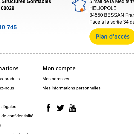
 Structures Gonflables
5 mail de la Méditer
1 00029
HELIOPOLE
34550 BESSAN Fra
Face à la sortie 34 d
10 745
Plan d'accès
mations
Mon compte
x produits
Mes adresses
ez-nous
Mes informations personnelles
 légales
 de confidentialité
s