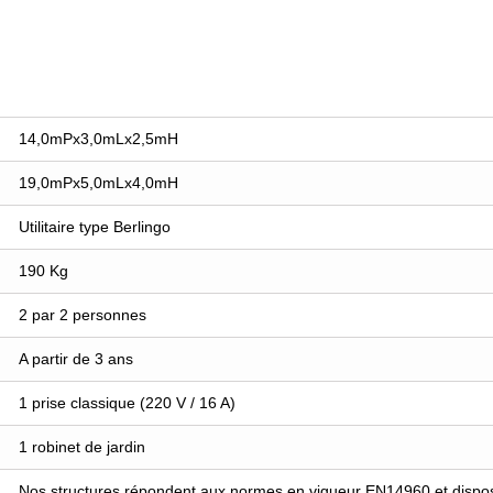
14,0mPx3,0mLx2,5mH
19,0mPx5,0mLx4,0mH
Utilitaire type Berlingo
190 Kg
2 par 2 personnes
A partir de 3 ans
1 prise classique (220 V / 16 A)
1 robinet de jardin
Nos structures répondent aux normes en vigueur EN14960 et disposen