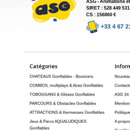
ASG - Animations et
SIRET : 528 449 53
CS : 156860 €
+33 4 67 2
Catégories
Infor
CHATEAUX Gonflables - Bouncers
Nouveau
COMBOS, multiplays & Aires Gonflables
Contact
TOBOGGANS & Glisses Gonflables
ASG 34
PARCOURS & Obstacles Gonflables
Mentions
ATTRACTIONS & Kermesses Gonflables
Politique
Jeux & Parcs AQUALUDIQUES
A propo
Gonflables