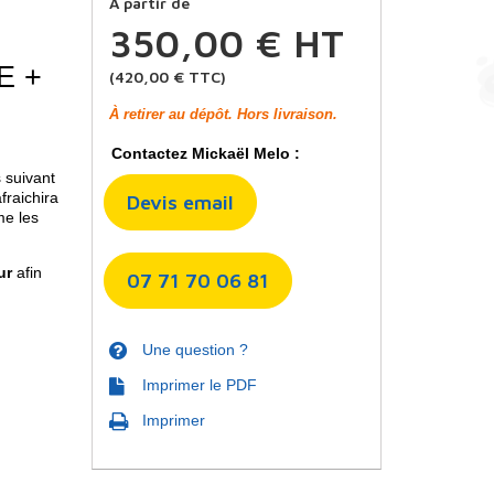
À partir de
350,00 €
HT
E +
(
420,00 €
TTC)
À retirer au dépôt. Hors livraison.
Contactez Mickaël Melo :
 suivant
fraichira
Devis email
me les
ur
afin
07 71 70 06 81
Une question ?
Imprimer le PDF
Imprimer