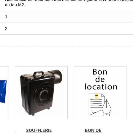
au feu M2.
1
2
SOUFFLERIE
BON DE